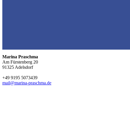
Marina Praschma
Am Fürstenberg 20
91325 Adelsdorf
+49 9195 5073439
mail@marina-praschma.de