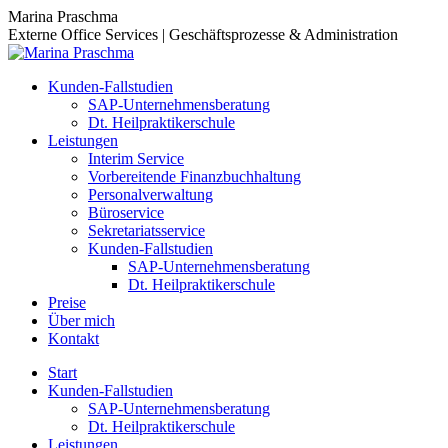
Zum
Marina Praschma
Inhalt
Externe Office Services | Geschäftsprozesse & Administration
springen
Kunden-Fallstudien
SAP-Unternehmensberatung
Dt. Heilpraktikerschule
Leistungen
Interim Service
Vorbereitende Finanzbuchhaltung
Personalverwaltung
Büroservice
Sekretariatsservice
Kunden-Fallstudien
SAP-Unternehmensberatung
Dt. Heilpraktikerschule
Preise
Über mich
Kontakt
Start
Kunden-Fallstudien
SAP-Unternehmensberatung
Dt. Heilpraktikerschule
Leistungen