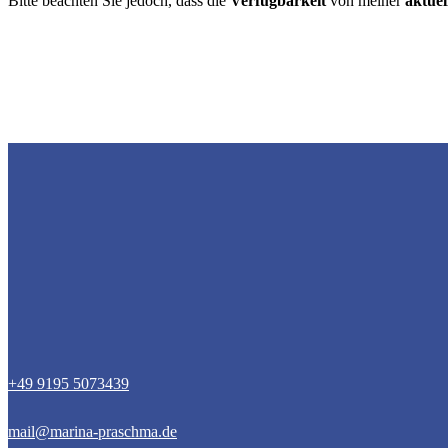
Bitte beachten Sie jedoch, dass die
Verfügbarkeit
von meiner
aktuel
+49 9195 5073439
mail@marina-praschma.de