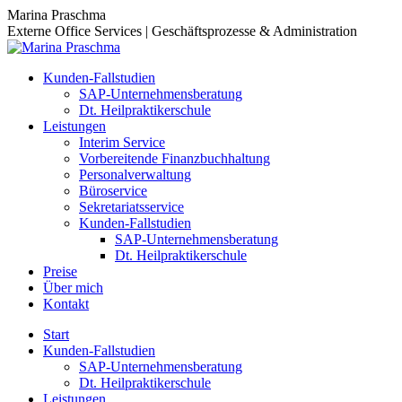
Zum
Marina Praschma
Inhalt
Externe Office Services | Geschäftsprozesse & Administration
springen
Kunden-Fallstudien
SAP-Unternehmensberatung
Dt. Heilpraktikerschule
Leistungen
Interim Service
Vorbereitende Finanzbuchhaltung
Personalverwaltung
Büroservice
Sekretariatsservice
Kunden-Fallstudien
SAP-Unternehmensberatung
Dt. Heilpraktikerschule
Preise
Über mich
Kontakt
Start
Kunden-Fallstudien
SAP-Unternehmensberatung
Dt. Heilpraktikerschule
Leistungen