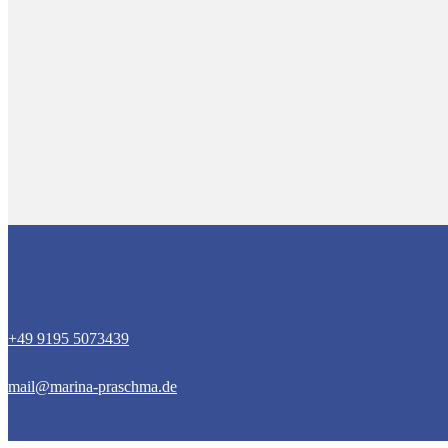
+49 9195 5073439
mail@marina-praschma.de