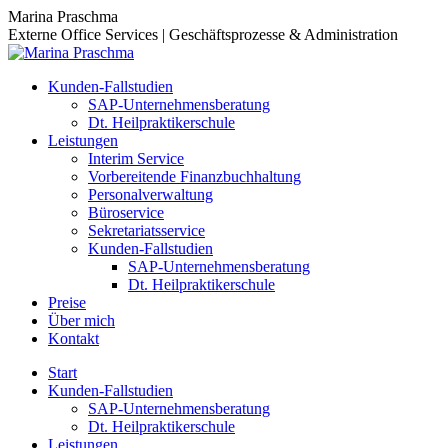
Zum
Marina Praschma
Inhalt
Externe Office Services | Geschäftsprozesse & Administration
springen
Kunden-Fallstudien
SAP-Unternehmensberatung
Dt. Heilpraktikerschule
Leistungen
Interim Service
Vorbereitende Finanzbuchhaltung
Personalverwaltung
Büroservice
Sekretariatsservice
Kunden-Fallstudien
SAP-Unternehmensberatung
Dt. Heilpraktikerschule
Preise
Über mich
Kontakt
Start
Kunden-Fallstudien
SAP-Unternehmensberatung
Dt. Heilpraktikerschule
Leistungen