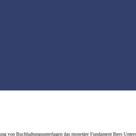
itung von Buchhaltungsunterlagen das monetäre Fundament Ihres Unte