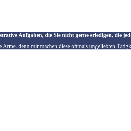
trative Aufgaben, die Sie nicht gerne erledigen, die j
ie Arme, denn mir machen diese oftmals ungeliebten Tätigke